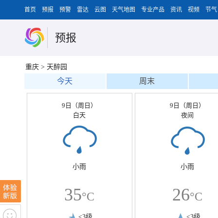
首页
预报
预警
雷达
云图
天气地图
专业产品
资讯
视频
节气
预报
重庆
>
天醉园
今天
周末
9日（周日）
9日（周日）
白天
夜间
小雨
小雨
35
26
°C
°C
<3级
<3级