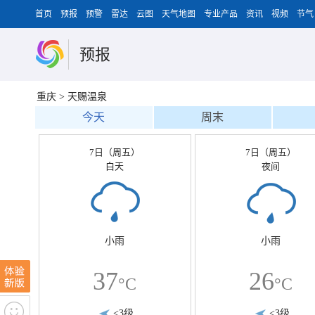
首页
预报
预警
雷达
云图
天气地图
专业产品
资讯
视频
节气
预报
重庆
>
天赐温泉
今天
周末
7日（周五）
7日（周五）
白天
夜间
小雨
小雨
37
26
°C
°C
<3级
<3级