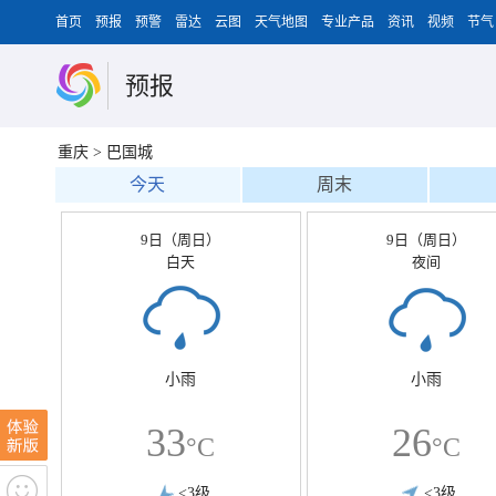
首页
预报
预警
雷达
云图
天气地图
专业产品
资讯
视频
节气
预报
重庆
>
巴国城
今天
周末
9日（周日）
9日（周日）
白天
夜间
小雨
小雨
33
26
°C
°C
<3级
<3级