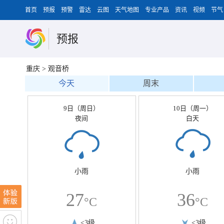
首页
预报
预警
雷达
云图
天气地图
专业产品
资讯
视频
节气
预报
重庆
>
观音桥
今天
周末
9日（周日）
10日（周一）
夜间
白天
小雨
小雨
27
36
°C
°C
<3级
<3级