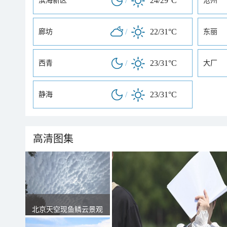
/
24/29°C
滨海新区
沧州
/
22/31°C
廊坊
东丽
/
23/31°C
西青
大厂
/
23/31°C
静海
高清图集
北京天空现鱼鳞云景观