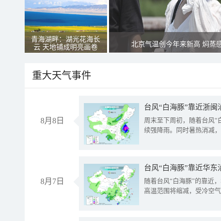
青海湖畔：湖光花海长
北京气温创今年来新高 焖蒸
云 天地铺成明亮画卷
重大天气事件
台风“白海豚”靠近浙闽
8月8日
周末至下周初，随着台风“
续强降雨。同时暑热消减，
台风“白海豚”靠近华东
8月7日
随着台风“白海豚”的靠近
高温范围将缩减，受冷空气