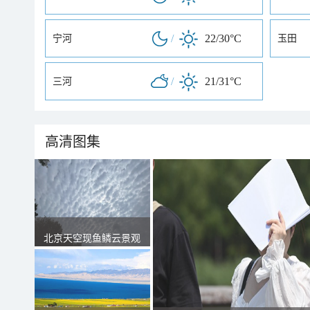
/
22/30°C
宁河
玉田
/
21/31°C
三河
高清图集
北京天空现鱼鳞云景观