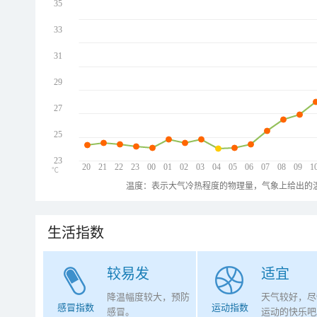
35
33
31
29
27
25
23
20
21
22
23
00
01
02
03
04
05
06
07
08
09
1
℃
温度：表示大气冷热程度的物理量，气象上给出的温
生活指数
较易发
适宜
降温幅度较大，预防
天气较好，尽
感冒指数
运动指数
感冒。
运动的快乐吧