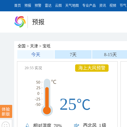
首页
预报
预警
雷达
云图
天气地图
专业产品
资讯
视频
节气
预报
全国
>
天津
>
宝坻
今天
7天
8-15天
海上大风预警
20:55 实况
25
℃
西北风
1级
相对湿度
70%