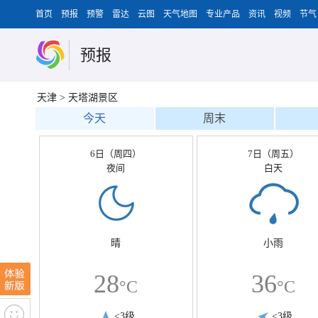
首页
预报
预警
雷达
云图
天气地图
专业产品
资讯
视频
节气
预报
天津
>
天塔湖景区
今天
周末
6日（周四）
7日（周五）
夜间
白天
晴
小雨
28
36
°C
°C
<3级
<3级