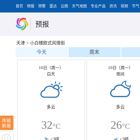
首页
预报
预警
雷达
云图
天气地图
专业产品
资讯
视频
节气
预报
天津
>
小白楼欧式风情街
今天
周末
10日（周一）
10日（周一）
白天
夜间
多云
多云
32
26
°C
°C
<3级
<3级