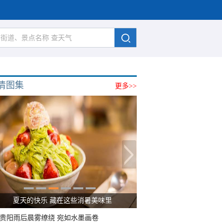
清图集
更多>>
夏天的快乐 藏在这些消暑美味里
贵阳雨后晨雾缭绕 宛如水墨画卷