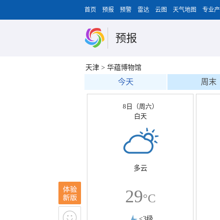
首页
预报
预警
雷达
云图
天气地图
专业产
预报
天津
>
华蕴博物馆
今天
周末
8日（周六）
白天
多云
29
°C
<3级