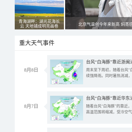
青海湖畔：湖光花海长
北京气温创今年来新高 焖蒸
云 天地铺成明亮画卷
重大天气事件
台风“白海豚”靠近浙闽
8月8日
周末至下周初，随着台风“
续强降雨。同时暑热消减，
台风“白海豚”靠近华东
8月7日
随着台风“白海豚”的靠近
高温范围将缩减，受冷空气