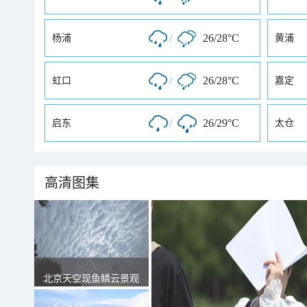
/
26/28°C
杨浦
黄浦
/
26/28°C
虹口
嘉定
/
26/29°C
启东
太仓
高清图集
北京天空现鱼鳞云景观