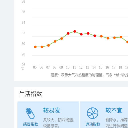
38
36
34
32
30
28
26
05
06
07
08
09
10
11
12
13
14
15
16
17
18
1
℃
温度：表示大气冷热程度的物理量，气象上给出的温
生活指数
较易发
较不宜
风较大，阴冷潮湿，
有降水，推荐
感冒指数
运动指数
较易感冒。
内进行休闲运