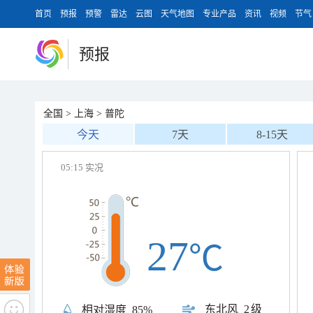
首页
预报
预警
雷达
云图
天气地图
专业产品
资讯
视频
节气
预报
全国
>
上海
>
普陀
今天
7天
8-15天
05:15 实况
27
℃
东北风
2级
相对湿度
85%