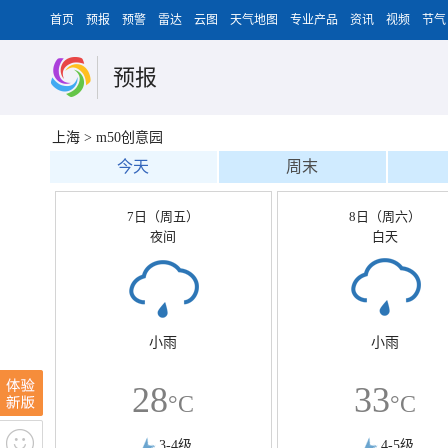
首页
预报
预警
雷达
云图
天气地图
专业产品
资讯
视频
节气
预报
上海
>
m50创意园
今天
周末
7日（周五）
8日（周六）
夜间
白天
小雨
小雨
28
33
°C
°C
3-4级
4-5级