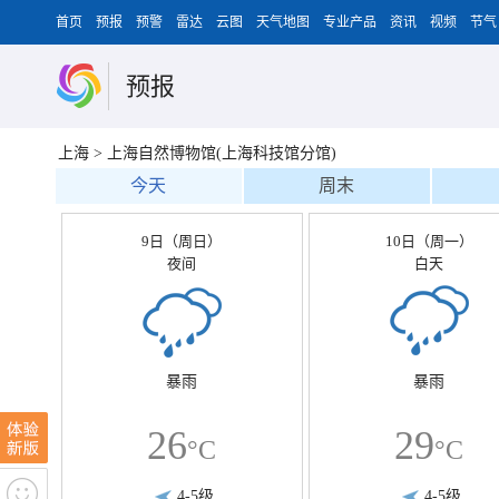
首页
预报
预警
雷达
云图
天气地图
专业产品
资讯
视频
节气
预报
上海
>
上海自然博物馆(上海科技馆分馆)
今天
周末
9日（周日）
10日（周一）
夜间
白天
暴雨
暴雨
26
29
°C
°C
4-5级
4-5级