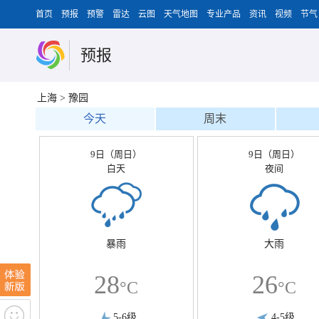
首页
预报
预警
雷达
云图
天气地图
专业产品
资讯
视频
节气
预报
上海
>
豫园
今天
周末
9日（周日）
9日（周日）
白天
夜间
暴雨
大雨
28
26
°C
°C
5-6级
4-5级