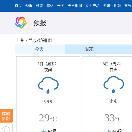
首页
预报
预警
雷达
云图
天气地图
专业产品
资讯
视频
节气
预报
上海
>
兰心戏院旧址
今天
周末
7日（周五）
8日（周六）
夜间
白天
小雨
小雨
29
33
°C
°C
3-4级
4-5级