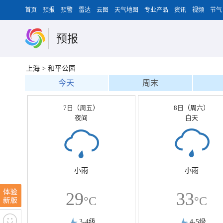
首页
预报
预警
雷达
云图
天气地图
专业产品
资讯
视频
节气
预报
上海
>
和平公园
今天
周末
7日（周五）
8日（周六）
夜间
白天
小雨
小雨
29
33
°C
°C
3-4级
4-5级