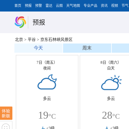
首页
预报
预警
雷达
云图
天气地图
专业产品
资讯
视频
节气
预报
北京
>
平谷
>
京东石林峡风景区
今天
周末
7日（周五）
8日（周六）
夜间
白天
多云
多云
19
28
°C
°C
<3级
<3级