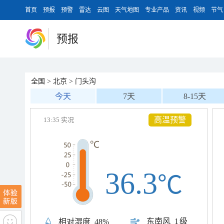
首页
预报
预警
雷达
云图
天气地图
专业产品
资讯
视频
节气
预报
全国
>
北京
>
门头沟
今天
7天
8-15天
高温预警
13:35 实况
36.3
℃
东南风
1级
相对湿度
48%