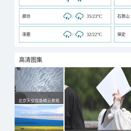
/
35/23°C
廊坊
石景山
/
32/22°C
涿鹿
保定
高清图集
北京天空现鱼鳞云景观