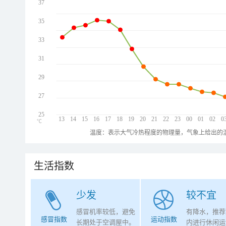
37
35
33
31
29
27
25
13
14
15
16
17
18
19
20
21
22
23
00
01
02
0
℃
温度：表示大气冷热程度的物理量，气象上给出的温
生活指数
少发
较不宜
感冒机率较低，避免
有降水，推荐
感冒指数
运动指数
长期处于空调屋中。
内进行休闲运