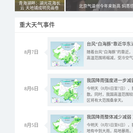
青海湖畔：湖光花海长
北京气温创今年来新高 焖蒸
云 天地铺成明亮画卷
重大天气事件
台风“白海豚”靠近华东
8月7日
随着台风“白海豚”的靠近
高温范围将缩减，受冷空气
8月6日
今明天（8月6日至7日）
散。同时，我国高温范围较
区将有大范围桑拿天。
我国降雨整体减少减弱
8月5日
今明天（8月5日至6日）
地有中到大雨，局地暴雨，