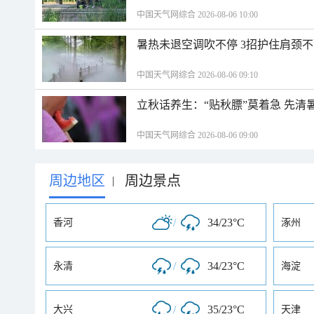
中国天气网综合 2026-08-06 10:00
暑热未退空调吹不停 3招护住肩颈
中国天气网综合 2026-08-06 09:10
立秋话养生：“贴秋膘”莫着急 先清
中国天气网综合 2026-08-06 09:00
周边地区
周边景点
|
/
34/23°C
香河
涿州
/
34/23°C
永清
海淀
/
35/23°C
大兴
天津