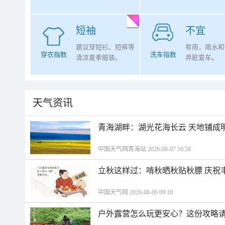
短袖
不宜
建议穿短衫、短裤等
有雨，雨水和
穿衣指数
洗车指数
清凉夏季服装。
弄脏爱车。
天气资讯
青海湖畔：湖光花海长云 天地铺成
中国天气网青海站 2026-08-07 10:58
立秋这样过：啃秋晒秋贴秋膘 庆祝
中国天气网 2026-08-06 09:10
户外露营怎么玩更安心？这份攻略