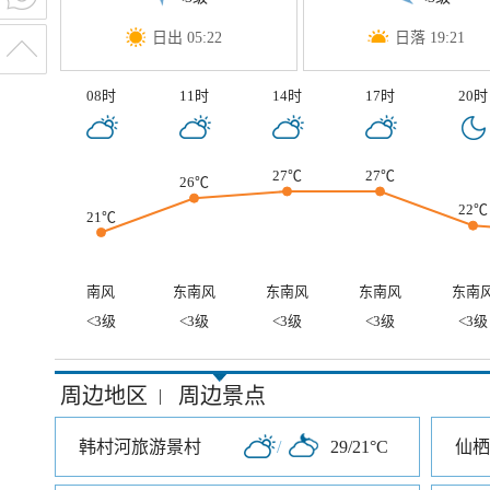
日出 05:22
日落 19:21
08时
11时
14时
17时
20时
27℃
27℃
26℃
22℃
21℃
南风
东南风
东南风
东南风
东南
<3级
<3级
<3级
<3级
<3级
周边地区
周边景点
|
韩村河旅游景村
/
29/21°C
仙栖