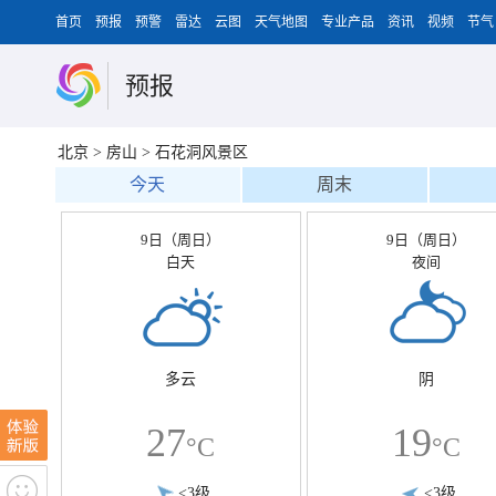
首页
预报
预警
雷达
云图
天气地图
专业产品
资讯
视频
节气
预报
北京
>
房山
>
石花洞风景区
今天
周末
9日（周日）
9日（周日）
白天
夜间
多云
阴
27
19
°C
°C
<3级
<3级