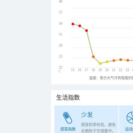
40
37
34
31
28
25
22
15
16
17
18
19
20
21
22
23
℃
温度：表示大气冷热程度的
生活指数
少发
感冒机率较低，避免
感冒指数
运动
长期处于空调屋中。