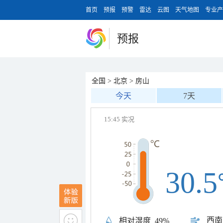
首页
预报
预警
雷达
云图
天气地图
专业产
预报
全国
>
北京
>
房山
今天
7天
15:45 实况
30.5
西南
相对湿度
49%