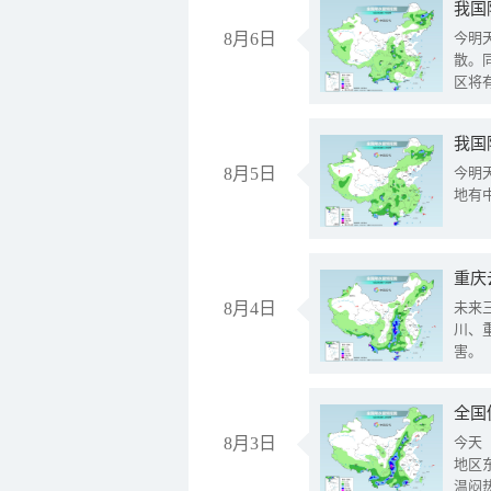
8月6日
今明
散。
区将
我国
8月5日
今明
地有
重庆
8月4日
未来
川、
害。
全国
8月3日
今天
地区
温闷