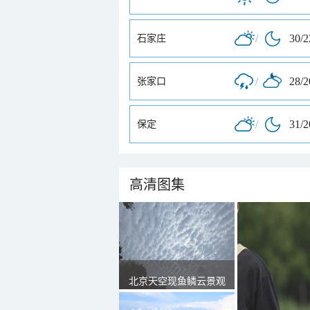
/
30/
石家庄
/
28/
张家口
/
31/
保定
高清图集
北京天空现鱼鳞云景观