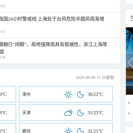
:05
入我国24小时警戒线 上海处于台风危险半圆风雨渐增
:55
区模糊已“闭眼”，局地强降雨具有极端性，浙江上海等
圆
:28
2026-08-08 11:30更新
19°C
/
30/22°C
涿州
18°C
/
31/25°C
天津
22°C
/
31/21°C
廊坊