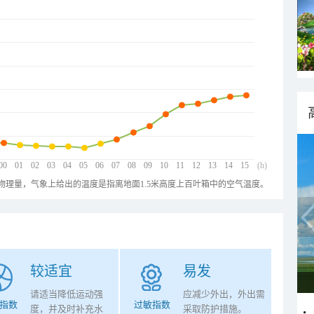
00
01
02
03
04
05
06
07
08
09
10
11
12
13
14
15
(h)
物理量，气象上给出的温度是指离地面1.5米高度上百叶箱中的空气温度。
较适宜
易发
请适当降低运动强
应减少外出，外出需
指数
过敏指数
度，并及时补充水
采取防护措施。