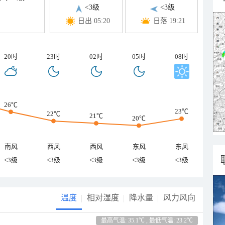
<3级
<3级
日出 05:20
日落 19:21
20时
23时
02时
05时
08时
26℃
23℃
22℃
21℃
20℃
南风
西风
西风
东风
东风
<3级
<3级
<3级
<3级
<3级
温度
相对湿度
降水量
风力风向
最高气温: 35.1℃ , 最低气温: 23.2℃