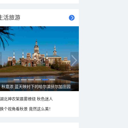
生活旅游
秋意浓 蓝天映衬下的哈尔滨伏尔加庄园
湖北神农架晨雾缭绕 秋色迷人
换个视角看秋景 竟然这么美！