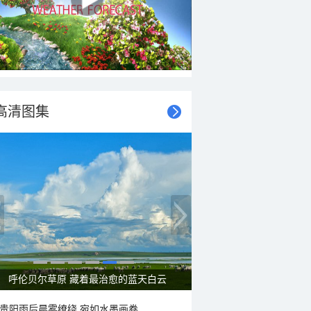
高清图集
呼伦贝尔草原 藏着最治愈的蓝天白云
贵阳雨后晨雾缭绕 宛如水墨画卷