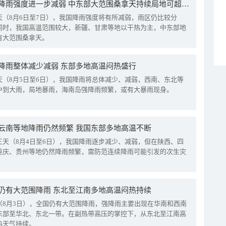
我国降雨强度进一步减弱 中东部大范围桑拿天持续局地可超38℃
天（8月6日至7日），我国降雨强度将有所减弱，雨区仍比较分
同时，我国高温范围较大，新疆、甘肃等地以干热为主，中东部地
有大范围桑拿天。
降雨整体减少减弱 东部多地高温闷热盛行
天（8月5日至6日），我国降雨将总体减少、减弱，西南、东北等
中到大雨，局地暴雨，海南岛强降雨频繁，或有大暴雨现身。
云南等地降雨仍然频繁 我国东部多地高温不断
三天（8月4日至6日），我国降雨逐步减少、减弱，但在陕西、四
重庆、贵州等地仍然降雨频繁，需防范连续降雨可能引发的次生灾
仍有大范围降雨 东北至江南多地高温闷热持续
（8月3日），全国仍有大范围降雨，强降雨主要出现在华南和西南
东部至华北、东北一带。在副热带高压的掌控下，从东北至江南高
热天气持续。