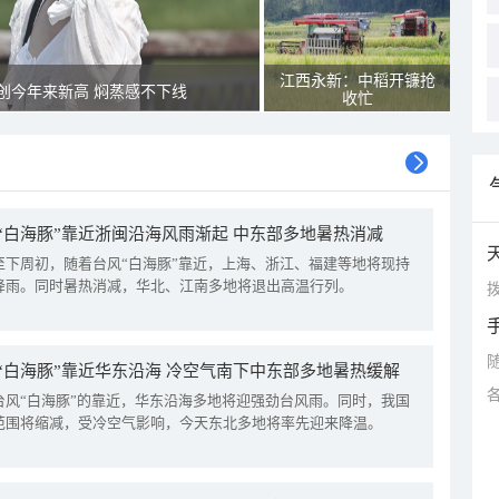
江西永新：中稻开镰抢
创今年来新高 焖蒸感不下线
收忙
“白海豚”靠近浙闽沿海风雨渐起 中东部多地暑热消减
至下周初，随着台风“白海豚”靠近，上海、浙江、福建等地将现持
降雨。同时暑热消减，华北、江南多地将退出高温行列。
拨
“白海豚”靠近华东沿海 冷空气南下中东部多地暑热缓解
台风“白海豚”的靠近，华东沿海多地将迎强劲台风雨。同时，我国
范围将缩减，受冷空气影响，今天东北多地将率先迎来降温。