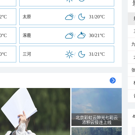
22°C
/
31/20°C
太原
20°C
/
30/21°C
涿鹿
20°C
/
31/21°C
三河
北京彩虹云隙光七彩云
浓积云接连上线