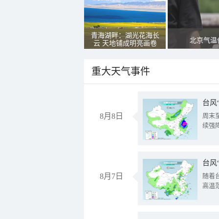
青海湖畔：湖光花海长
北京气温
云 天地铺成明亮画卷
重大天气事件
台风
8月8日
周末
续强
台风
8月7日
随着
高温