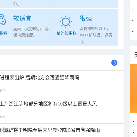
分。
较适宜
很强
无雨且风力较小，易
涂擦SPF20以上，
指数
紫外线指数
保持清洁度。
PA++护肤品，避强
光。
雨进程表出炉 后期北方会遭遇强降雨吗
:19
上海浙江等地部分地区将有10级以上雷暴大风
:05
白海豚”将于明晚至后天早晨登陆 5省市有强降雨