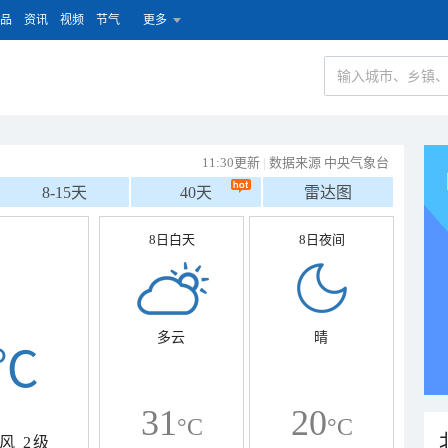
品
资讯
视频
节气
更多
11:30更新
|
数据来源 中央气象台
8-15天
40天
雷达图
8日白天
8日夜间
多云
晴
℃
31
20
°C
°C
风
2级