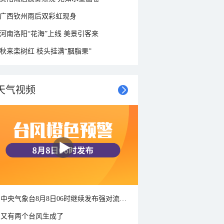
广西钦州雨后双彩虹现身
河南洛阳“花海”上线 美景引客来
秋来栾树红 枝头挂满“胭脂果”
天气视频
中央气象台8月8日06时继续发布强对流天气蓝色预警
又有两个台风生成了