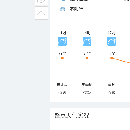
不限行
11时
14时
17时
31℃
31℃
31℃
东北风
东南风
南风
<3级
<3级
<3级
整点天气实况