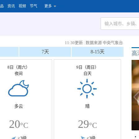
品
资讯
视频
节气
更多
11:30更新
|
数据来源 中央气象台
7天
8-15天
高
8日（周六）
9日（周日）
夜间
白天
多云
晴
20
29
°C
°C
<3级
<3级