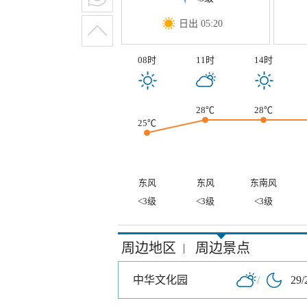
日出 05:20
08时
11时
14时
28℃
28℃
25℃
东风
东风
东南风
<3级
<3级
<3级
周边地区
周边景点
|
中华文化园
/
29/