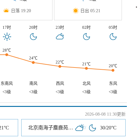
日落 19:20
日出 05:21
17时
20时
23时
02时
05时
28℃
24℃
22℃
21℃
20℃
东南风
南风
西风
北风
东风
<3级
<3级
<3级
<3级
<3级
2026-08-08 11:30更新
21°C
北京南海子麋鹿苑博物馆
/
30/20°C