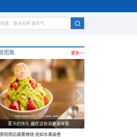
清图集
更多>>
夏天的快乐 藏在这些消暑美味里
贵阳雨后晨雾缭绕 宛如水墨画卷