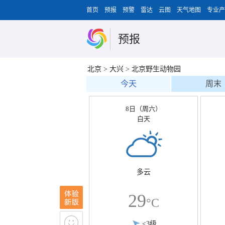
首页
预报
预警
雷达
云图
天气地图
专业产
预报
北京
>
大兴
>
北京野生动物园
今天
周末
8日（周六）
白天
多云
29
°C
<3级