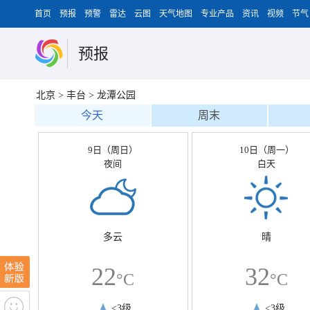
首页
预报
预警
雷达
云图
天气地图
专业产品
资讯
视频
节气
预报
北京
>
丰台
>
龙潭公园
今天
周末
9日（周日）
10日（周一）
夜间
白天
多云
晴
22
32
°C
°C
<3级
<3级