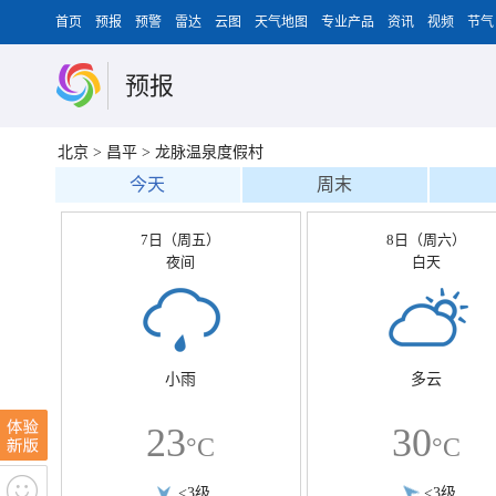
首页
预报
预警
雷达
云图
天气地图
专业产品
资讯
视频
节气
预报
北京
>
昌平
>
龙脉温泉度假村
今天
周末
7日（周五）
8日（周六）
夜间
白天
小雨
多云
23
30
°C
°C
<3级
<3级