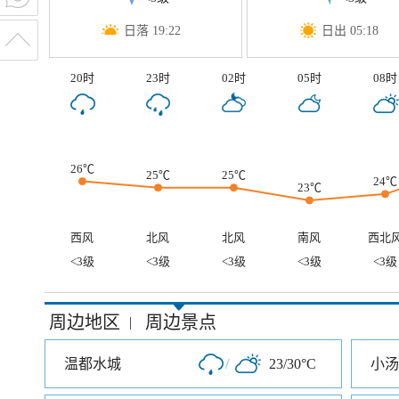
日落 19:22
日出 05:18
20时
23时
02时
05时
08时
26℃
25℃
25℃
24℃
23℃
西风
北风
北风
南风
西北
<3级
<3级
<3级
<3级
<3级
周边地区
周边景点
|
温都水城
/
23/30°C