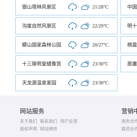
银山塔林风景区
/
21/28°C
中国
沟崖自然风景区
/
22/29°C
明十
蟒山国家森林公园
/
20/27°C
棋盘
十三陵明皇蜡像宫
/
23/30°C
居庸
天龙源温泉家园
/
23/30°C
网站服务
营销
关于我们
联系我们
用户反馈
商务合
版权声明
网站律师
媒资合