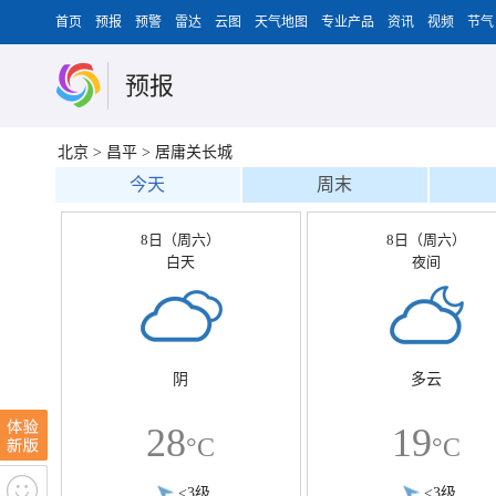
首页
预报
预警
雷达
云图
天气地图
专业产品
资讯
视频
节气
预报
北京
>
昌平
>
居庸关长城
今天
周末
8日（周六）
8日（周六）
白天
夜间
阴
多云
28
19
°C
°C
<3级
<3级