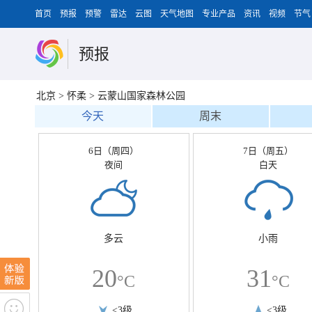
首页
预报
预警
雷达
云图
天气地图
专业产品
资讯
视频
节气
预报
北京
>
怀柔
>
云蒙山国家森林公园
今天
周末
6日（周四）
7日（周五）
夜间
白天
多云
小雨
20
31
°C
°C
<3级
<3级