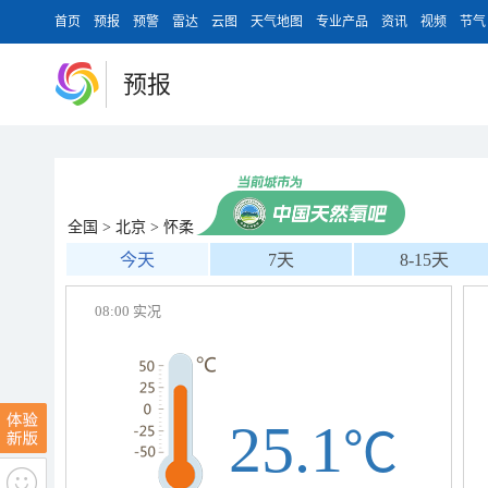
首页
预报
预警
雷达
云图
天气地图
专业产品
资讯
视频
节气
预报
全国
>
北京
>
怀柔
今天
7天
8-15天
08:00 实况
25.1
℃