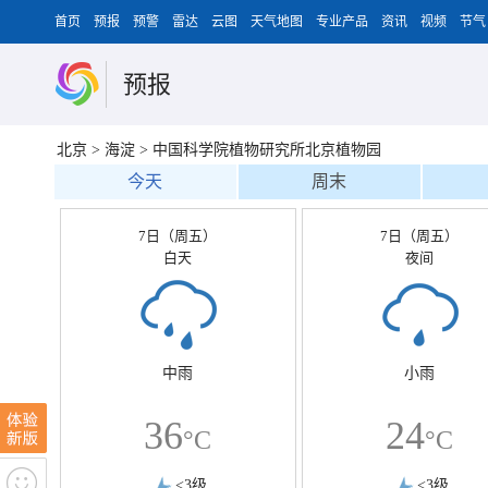
首页
预报
预警
雷达
云图
天气地图
专业产品
资讯
视频
节气
预报
北京
>
海淀
>
中国科学院植物研究所北京植物园
今天
周末
7日（周五）
7日（周五）
白天
夜间
中雨
小雨
36
24
°C
°C
<3级
<3级