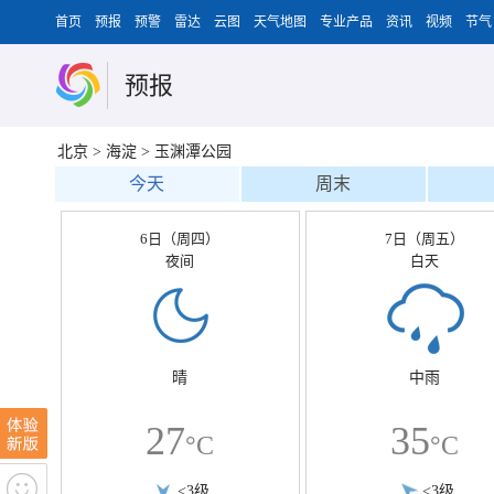
首页
预报
预警
雷达
云图
天气地图
专业产品
资讯
视频
节气
预报
北京
>
海淀
>
玉渊潭公园
今天
周末
6日（周四）
7日（周五）
夜间
白天
晴
中雨
27
35
°C
°C
<3级
<3级