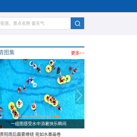
清图集
更多>>
一组图感受水中消暑快乐瞬间
贵阳雨后晨雾缭绕 宛如水墨画卷