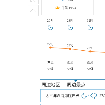
日落 19:24
20时
23时
02时
29℃
28℃
26℃
东风
西风
西风
<3级
<3级
<3级
周边地区
周边景点
|
太平洋汉海海底世界
/
27/