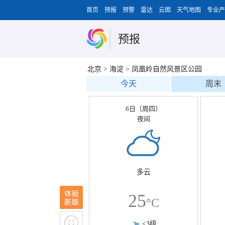
首页
预报
预警
雷达
云图
天气地图
专业产
预报
北京
>
海淀
>
凤凰岭自然风景区公园
今天
周末
6日（周四）
夜间
多云
25
°C
<3级