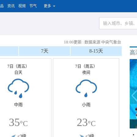
品
资讯
视频
节气
更多
18:00更新
|
数据来源 中央气象台
7天
8-15天
高
7日（周五）
7日（周五）
白天
夜间
中雨
小雨
35
23
°C
°C
<3级
<3级