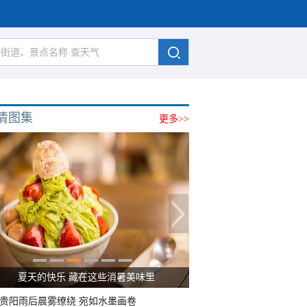
清图集
更多>>
夏天的快乐 藏在这些消暑美味里
贵阳雨后晨雾缭绕 宛如水墨画卷