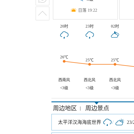
日落 19:22
20时
23时
02时
26℃
25℃
25℃
西南风
西北风
西北风
<3级
<3级
<3级
周边地区
周边景点
|
太平洋汉海海底世界
/
23/