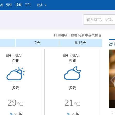
品
资讯
视频
节气
更多
18:00更新
|
数据来源 中央气象台
7天
8-15天
高
8日（周六）
8日（周六）
白天
夜间
多云
多云
29
21
°C
°C
<3级
<3级