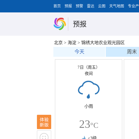
首页
预报
预警
雷达
云图
天气地图
专业产
预报
北京
>
海淀
>
锦绣大地农业观光园区
今天
周末
7日（周五）
夜间
小雨
23
°C
<3级