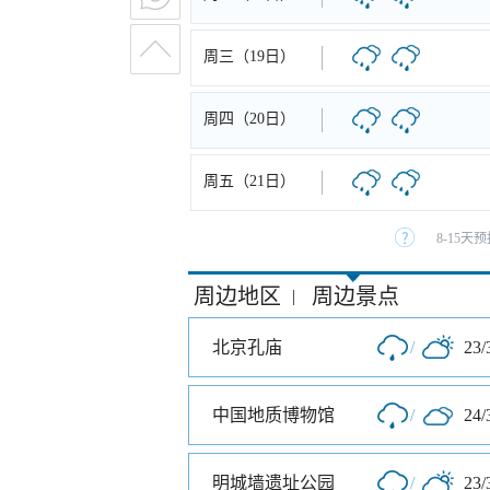
周三（19日）
周四（20日）
周五（21日）
8-15
周边地区
周边景点
|
北京孔庙
/
23/
中国地质博物馆
/
24/
明城墙遗址公园
/
23/