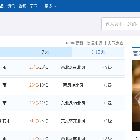
品
资讯
视频
节气
更多
18:00更新
|
数据来源 中央气象台
7天
8-15天
高
雨
25℃
/20℃
西北风转北风
<3级
雨
26℃
/19℃
西风转北风
<3级
雨
28℃
/22℃
东北风转北风
<3级
阴转雨
31℃
/23℃
东风转东北风
<3级
雨
26℃
/23℃
西北风转北风
<3级