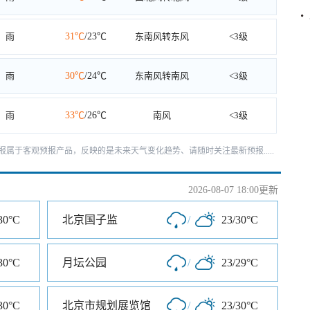
雨
31℃
/23℃
东南风转东风
<3级
雨
30℃
/24℃
东南风转南风
<3级
雨
33℃
/26℃
南风
<3级
天预报属于客观预报产品，反映的是未来天气变化趋势、请随时关注最新预报.....
2026-08-07 18:00更新
30°C
北京国子监
/
23/30°C
30°C
月坛公园
/
23/29°C
30°C
北京市规划展览馆
/
23/30°C