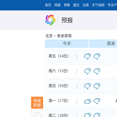
首页
预报
预警
雷达
云图
天气地图
专业产
预报
北京
>
老舍茶馆
今天
周末
周五（14日）
周六（15日）
周日（16日）
周一（17日）
周二（18日）