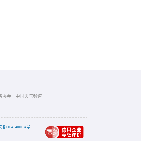
务协会
中国天气频道
11041400134号