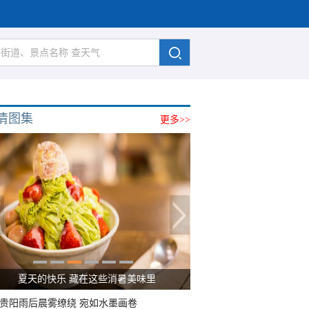
清图集
更多>>
夏天的快乐 藏在这些消暑美味里
贵阳雨后晨雾缭绕 宛如水墨画卷