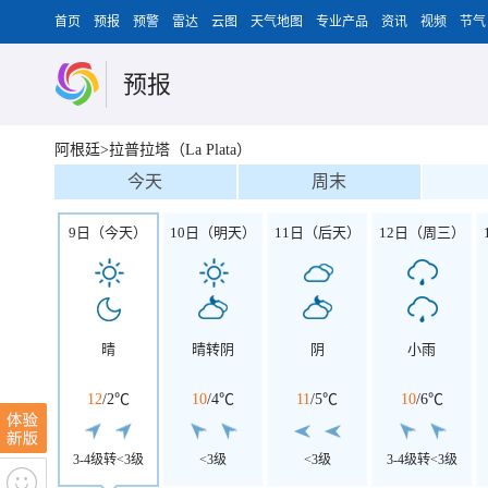
首页
预报
预警
雷达
云图
天气地图
专业产品
资讯
视频
节气
预报
阿根廷>拉普拉塔（La Plata）
今天
周末
9日（今天）
10日（明天）
11日（后天）
12日（周三）
晴
晴转阴
阴
小雨
12
/
2℃
10
/
4℃
11
/
5℃
10
/
6℃
3-4级转<3级
<3级
<3级
3-4级转<3级