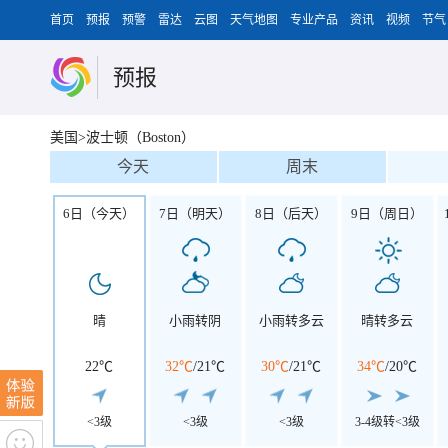
首页
预报
预警
雷达
云图
天气地图
专业产品
资讯
视频
节气
预报
美国>波士顿（Boston）
今天
周末
6日（今天）
7日（明天）
8日（后天）
9日（周日）
晴
小雨转阴
小雨转多云
晴转多云
22℃
32℃
/
21℃
30℃
/
21℃
34℃
/
20℃
<3级
<3级
<3级
3-4级转<3级