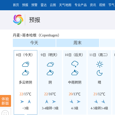
首页
预报
预警
雷达
云图
天气地图
专业产品
资讯
视频
节气
预报
丹麦>哥本哈根（Copenhagen）
今天
周末
8日（今天）
9日（明天）
10日（后天）
11日（周二）
多云转阴
阴
中雨转阴
晴
22
/
15℃
22
/
16℃
20
/
13℃
21
/
12℃
<3级
3-4级转<3级
4-5级
4-5级转3-4级