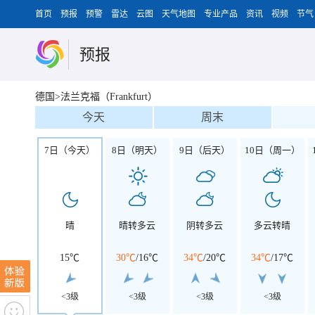
首页
预报
预警
雷达
云图
天气地图
专业产品
资讯
视频
节气
预报
德国>法兰克福（Frankfurt）
今天
周末
7日（今天）
8日（明天）
9日（后天）
10日（周一）
晴
晴转多云
阴转多云
多云转晴
15℃
30℃
/
16℃
34℃
/
20℃
34℃
/
17℃
<3级
<3级
<3级
<3级