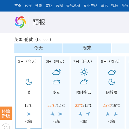
首页
预报
预警
雷达
云图
天气地图
专业产品
资讯
视频
节气
预报
英国>伦敦（London）
今天
周末
5日（今天）
6日（明天）
7日（后天）
8日（周六）
晴
多云
晴转多云
阴转晴
12℃
22℃
/
12℃
23℃
/
13℃
25℃
/
16℃
<3级
<3级
<3级
<3级