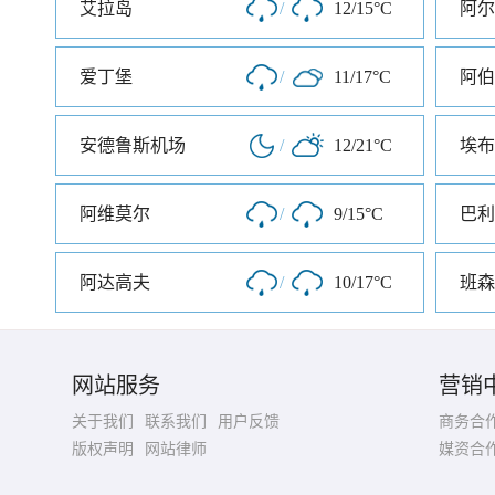
艾拉岛
/
12/15°C
阿尔
爱丁堡
/
11/17°C
阿伯
安德鲁斯机场
/
12/21°C
埃布
阿维莫尔
/
9/15°C
巴利
阿达高夫
/
10/17°C
班森
网站服务
营销
关于我们
联系我们
用户反馈
商务合
版权声明
网站律师
媒资合