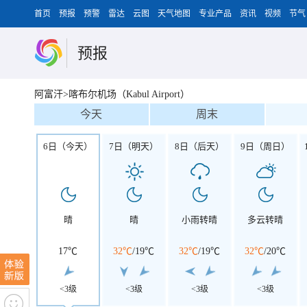
首页
预报
预警
雷达
云图
天气地图
专业产品
资讯
视频
节气
预报
阿富汗>喀布尔机场（Kabul Airport）
今天
周末
6日（今天）
7日（明天）
8日（后天）
9日（周日）
晴
晴
小雨转晴
多云转晴
17℃
32℃
/
19℃
32℃
/
19℃
32℃
/
20℃
<3级
<3级
<3级
<3级