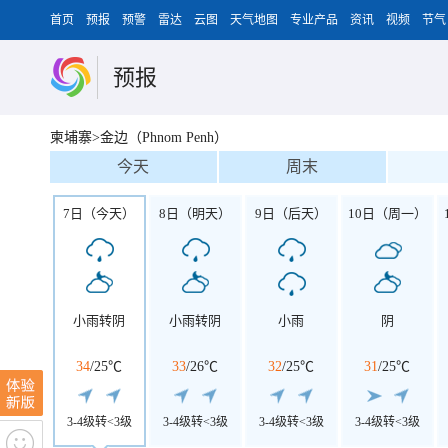
首页
预报
预警
雷达
云图
天气地图
专业产品
资讯
视频
节气
预报
柬埔寨>金边（Phnom Penh）
今天
周末
7日（今天）
8日（明天）
9日（后天）
10日（周一）
小雨转阴
小雨转阴
小雨
阴
34
/
25℃
33
/
26℃
32
/
25℃
31
/
25℃
3-4级转<3级
3-4级转<3级
3-4级转<3级
3-4级转<3级