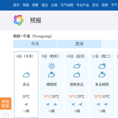
首页
预报
预警
雷达
云图
天气地图
专业产品
资讯
视频
节气
预报
朝鲜>平壤（Pyongyang）
今天
周末
8日（今天）
9日（明天）
10日（后天）
11日（周二）
多云
晴转阴
阴转多云
多云转阴
20℃
30℃
/
20℃
30℃
/
20℃
30℃
/
19℃
<3级
<3级
<3级
<3级