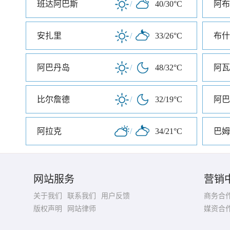
班达阿巴斯
/
40/30°C
阿布
安扎里
/
33/26°C
布什
阿巴丹岛
/
48/32°C
阿瓦
比尔詹德
/
32/19°C
阿巴
阿拉克
/
34/21°C
巴姆
网站服务
营销
关于我们
联系我们
用户反馈
商务合
版权声明
网站律师
媒资合