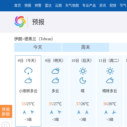
首页
预报
预警
雷达
云图
天气地图
专业产品
资讯
视频
节气
预报
伊朗>德黑兰（Tehran）
今天
周末
8日（今天）
9日（明天）
10日（后天）
11日（周二）
小雨转多云
多云
晴
晴转多云
33
/
25℃
35
/
27℃
37
/
26℃
36
/
26℃
<3级
<3级
<3级
<3级