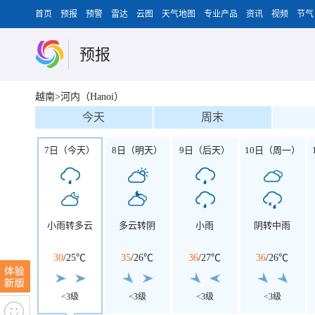
首页
预报
预警
雷达
云图
天气地图
专业产品
资讯
视频
节气
预报
越南>河内（Hanoi）
今天
周末
7日（今天）
8日（明天）
9日（后天）
10日（周一）
小雨转多云
多云转阴
小雨
阴转中雨
30
/
25℃
35
/
26℃
36
/
27℃
36
/
26℃
<3级
<3级
<3级
<3级