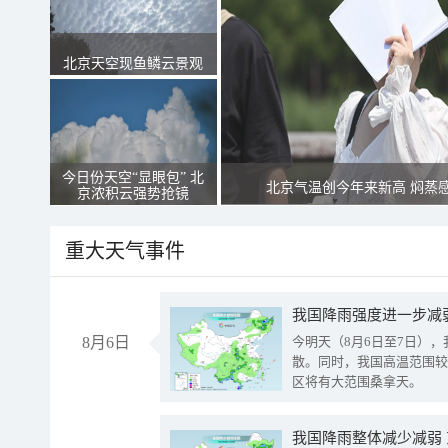
北京天空现鱼鳞云景观
今日份天空“显眼包” 北
北京气温创今年来新高 焖蒸
京浓积云强势抢镜
重大天气事件
8月6日
今明天（8月6日至7日）
散。同时，我国高温范围较
区将有大范围桑拿天。
我国降雨整体减少减弱