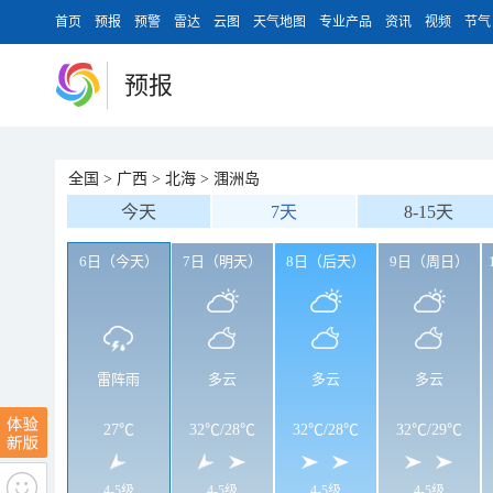
首页
预报
预警
雷达
云图
天气地图
专业产品
资讯
视频
节气
预报
全国
>
广西
>
北海
>
涠洲岛
今天
7天
8-15天
6日（今天）
7日（明天）
8日（后天）
9日（周日）
雷阵雨
多云
多云
多云
27℃
32℃
/
28℃
32℃
/
28℃
32℃
/
29℃
4-5级
4-5级
4-5级
4-5级