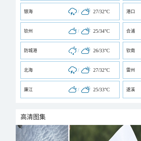
/
27/32°C
银海
港口
/
25/34°C
钦州
合浦
/
26/33°C
防城港
钦南
/
27/32°C
北海
雷州
/
25/33°C
廉江
遂溪
高清图集