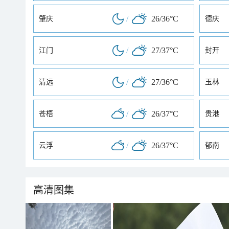
/
26/36°C
肇庆
德庆
/
27/37°C
江门
封开
/
27/36°C
清远
玉林
/
26/37°C
苍梧
贵港
/
26/37°C
云浮
郁南
高清图集