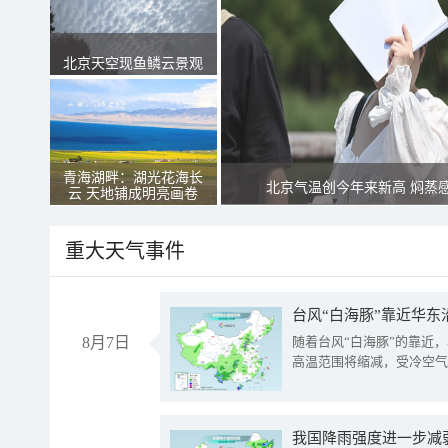
北京天空现鱼鳞云景观
青海湖畔：湖光花海长
北京气温创今年来新高 焖蒸
云 天地铺成明亮画卷
重大天气事件
台风“白海豚”靠近华东
8月7日
随着台风“白海豚”的靠近
高温范围将缩减，受冷空气