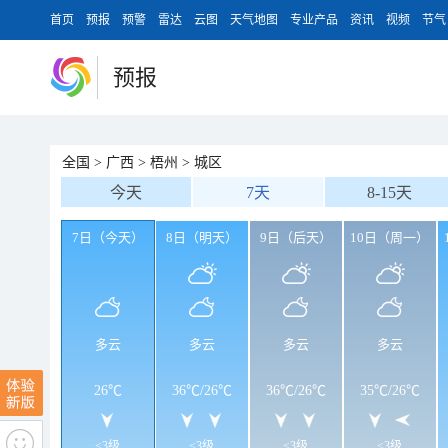
首页
预报
预警
雷达
云图
天气地图
专业产品
资讯
视频
节气
预报
全国
>
广西
>
梧州
>
城区
今天
7天
8-15天
7日（今天）
8日（明天）
9日（后天）
10日（周一）
多云
多云
多云
多云
26℃
36℃
/
26℃
36℃
/
26℃
35℃
/
26℃
<3级
<3级
<3级
<3级