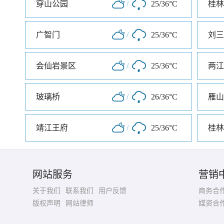
穿山公园
/
25/36°C
桂林
广智门
/
25/36°C
刘三
会仙岩景区
/
25/36°C
两江
玻璃桥
/
26/36°C
雁山
靖江王府
/
25/36°C
桂林
网站服务
营销
关于我们
联系我们
用户反馈
商务合
版权声明
网站律师
媒资合