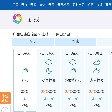
首页
预报
预警
雷达
云图
天气地图
专业产品
资讯
视频
节气
预报
广西壮族自治区
>
桂林市
>
象山公园
今天
周末
6日（今天）
7日（明天）
8日（后天）
9日（周日）
多云
小雨转晴
小雨转多云
多云转阴
26℃
36℃
/
26℃
37℃
/
26℃
37℃
/
25℃
<3级
<3级
<3级
<3级