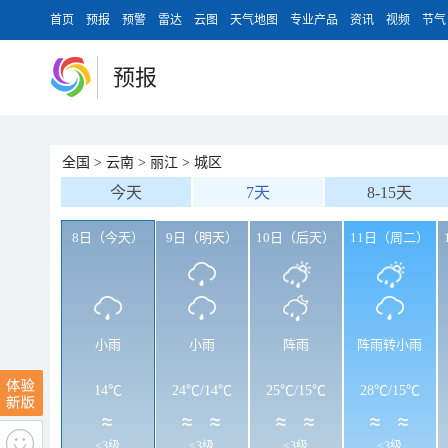
首页
预报
预警
雷达
云图
天气地图
专业产品
资讯
视频
节气
预报
全国
>
云南
>
丽江
>
城区
今天
7天
8-15天
8日（今天）
9日（明天）
10日（后天）
11日（周二）
小雨
小雨
阵雨
阵雨转小雨
14℃
24℃
/
14℃
25℃
/
15℃
28℃
/
15℃
<3级
<3级
<3级
<3级