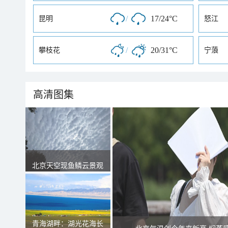
/
17/24°C
昆明
怒江
/
20/31°C
攀枝花
宁蒗
高清图集
北京天空现鱼鳞云景观
青海湖畔：湖光花海长