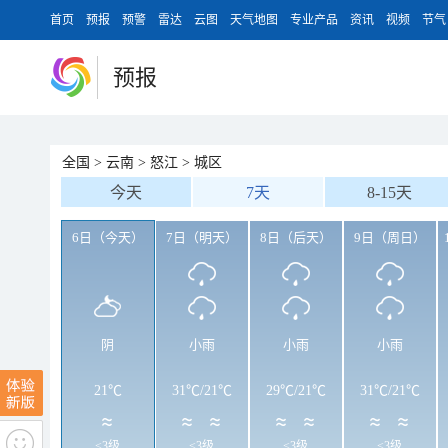
首页
预报
预警
雷达
云图
天气地图
专业产品
资讯
视频
节气
预报
全国
>
云南
>
怒江
>
城区
今天
7天
8-15天
6日（今天）
7日（明天）
8日（后天）
9日（周日）
阴
小雨
小雨
小雨
21℃
31℃
/
21℃
29℃
/
21℃
31℃
/
21℃
<3级
<3级
<3级
<3级