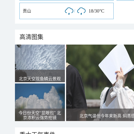
/
18/30°C
贡山
高清图集
北京天空现鱼鳞云景观
今日份天空“显眼包” 北
北京气温创今年来新高 焖蒸
京浓积云强势抢镜