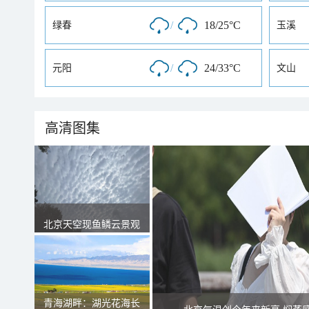
/
18/25°C
绿春
玉溪
/
24/33°C
元阳
文山
高清图集
北京天空现鱼鳞云景观
青海湖畔：湖光花海长