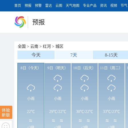
首页
预报
预警
雷达
云图
天气地图
专业产品
资讯
视频
节气
预报
全国
>
云南
>
红河
>
城区
今天
7天
8-15天
8日（今天）
9日（明天）
10日（后天）
11日（周二）
小雨
小雨
小雨
小雨
22℃
29℃
/
22℃
30℃
/
22℃
33℃
/
23℃
<3级
<3级
<3级
<3级