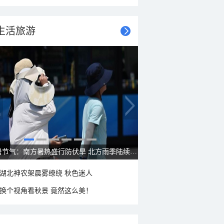
生活旅游
大暑节气：南方暑热盛行防伏旱 北方雨季陆续开启
湖北神农架晨雾缭绕 秋色迷人
换个视角看秋景 竟然这么美！