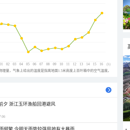
01
02
03
04
05
06
07
08
09
10
11
12
13
14
15
16
(h)
物理量，气象上给出的温度是指离地面1.5米高度上百叶箱中的空气温度。
临前夕 浙江玉环渔船回港避风
:06
雨频繁 今明天雨势较强局地有大暴雨