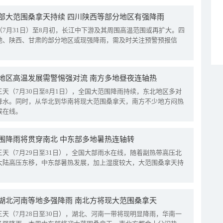
部大范围桑拿天持续 四川陕西等部分地区有强降雨
（7月31日）至8月初，长江中下游及其周围高温范围或再扩大。四
地、陕西、甘肃的部分地区或现强降雨，需及时关注预警预报信
地区高温发展需警惕强对流 南方多地昼夜连轴热
三天（7月30日至8月1日），全国大范围降雨持续，东北地区多对
降水。同时，从华北到华南将现大范围桑拿天，南方不少地方闷热
候在线。
围降雨将贯穿南北 中东部多地暑热连轴转
三天（7月29日至31日），全国大部雨水在线，随着副热带高压北
大陆高压东移，中东部暑热发展，加上湿度较大，大范围桑拿天持
湖北河南等地多强降雨 南北方将现大范围桑拿天
三天（7月28日至30日），湖北、河南一带将现明显降雨，华南一