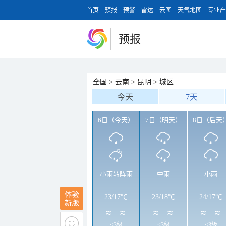
首页
预报
预警
雷达
云图
天气地图
专业产
预报
全国
>
云南
>
昆明
>
城区
今天
7天
6日（今天）
7日（明天）
8日（后天
小雨转阵雨
中雨
小雨
23
/
17℃
23
/
18℃
24
/
17℃
<3级
<3级
<3级