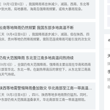
天（8月5日至6日），我国降雨将总体减少、减弱，西南、东北等
中到大雨，局地暴雨，海南岛强降雨频繁，或有大暴雨现身。
云南等地降雨仍然频繁 我国东部多地高温不断
三天（8月4日至6日），我国降雨逐步减少、减弱，但在陕西、四
重庆、贵州等地仍然降雨频繁，需防范连续降雨可能引发的次生灾
仍有大范围降雨 东北至江南多地高温闷热持续
拨
（8月3日），全国仍有大范围降雨，强降雨主要出现在华南和西南
东部至华北、东北一带。在副热带高压的掌控下，从东北至江南高
热天气持续。
四川陕西等地需警惕降雨叠加致灾 华北南部至江南一带高温频现
三天（8月2日至4日），四川、陕西等地多地雨势仍猛烈。同时，
中东部仍有大范围高温桑拿天，华北南部至江南一带高温频现。