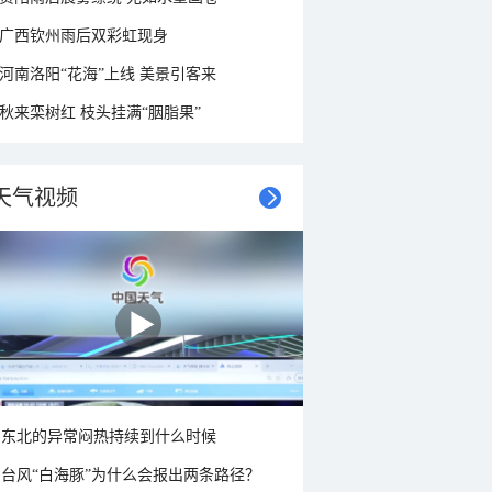
广西钦州雨后双彩虹现身
河南洛阳“花海”上线 美景引客来
秋来栾树红 枝头挂满“胭脂果”
天气视频
东北的异常闷热持续到什么时候
台风“白海豚”为什么会报出两条路径？