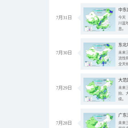
中东
7月31日
今天
川盆
息。
东北
7月30日
未来
流性
全天
大范
7月29日
未来
抬、
续。
广东
7月28日
未来