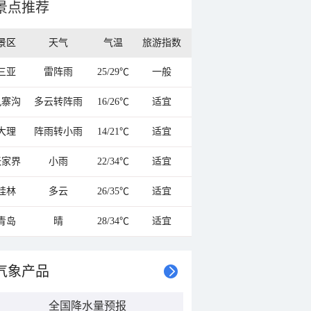
景点推荐
景区
天气
气温
旅游指数
三亚
雷阵雨
25/29℃
一般
九寨沟
多云转阵雨
16/26℃
适宜
大理
阵雨转小雨
14/21℃
适宜
张家界
小雨
22/34℃
适宜
桂林
多云
26/35℃
适宜
青岛
晴
28/34℃
适宜
气象产品
全国降水量预报