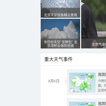
北京天空现鱼鳞云景观
今日份天空“显眼包” 北
北京气温
京浓积云强势抢镜
重大天气事件
8月6日
今明
散。
区将
我国