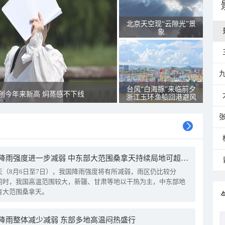
北京天空现“云隙光”景
象
台风“白海豚”来临前夕
创今年来新高 焖蒸感不下线
浙江玉环渔船回港避风
我国降雨强度进一步减弱 中东部大范围桑拿天持续局地可超38℃
天（8月6日至7日），我国降雨强度将有所减弱，雨区仍比较分
同时，我国高温范围较大，新疆、甘肃等地以干热为主，中东部地
有大范围桑拿天。
降雨整体减少减弱 东部多地高温闷热盛行