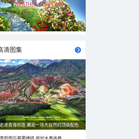
高清图集
走进青海祁连 邂逅一场大自然的顶级配色
贵阳雨后晨雾缭绕 宛如水墨画卷