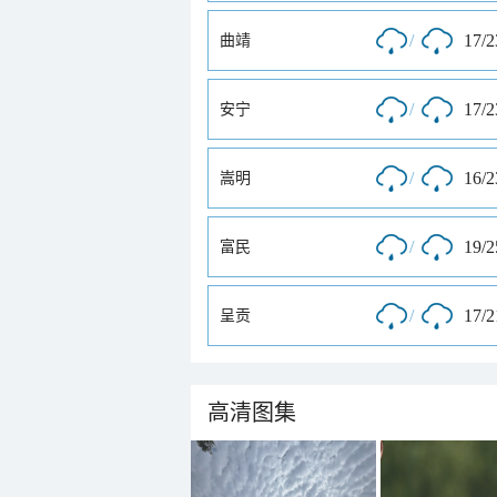
/
17/
曲靖
/
17/
安宁
/
16/
嵩明
/
19/
富民
/
17/
呈贡
高清图集