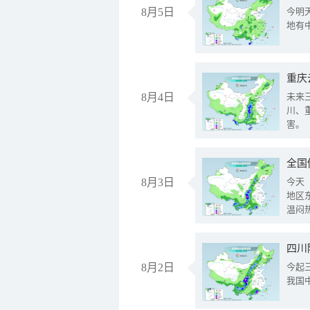
8月5日
今明
地有
重庆
8月4日
未来
川、
害。
全国
8月3日
今天
地区
温闷
8月2日
今起
我国