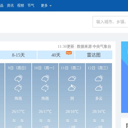
品
资讯
视频
节气
更多
11:30更新
|
数据来源 中央气象台
8-15天
40天
雷达图
）
9日（周日）
10日（周一）
11日（周二）
12日（周三）
阵雨
阵雨
阴
多云
26
/
17℃
26
/
17℃
28
/
16℃
28
/
16℃
<3级
<3级
<3级
<3级