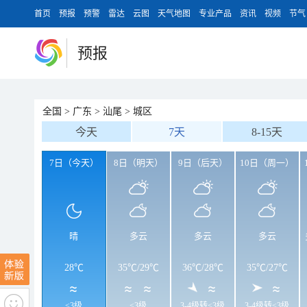
首页
预报
预警
雷达
云图
天气地图
专业产品
资讯
视频
节气
预报
全国
>
广东
>
汕尾
>
城区
今天
7天
8-15天
7日（今天）
8日（明天）
9日（后天）
10日（周一）
晴
多云
多云
多云
28℃
35℃
/
29℃
36℃
/
28℃
35℃
/
27℃
<3级
<3级
3-4级转<3级
3-4级转<3级