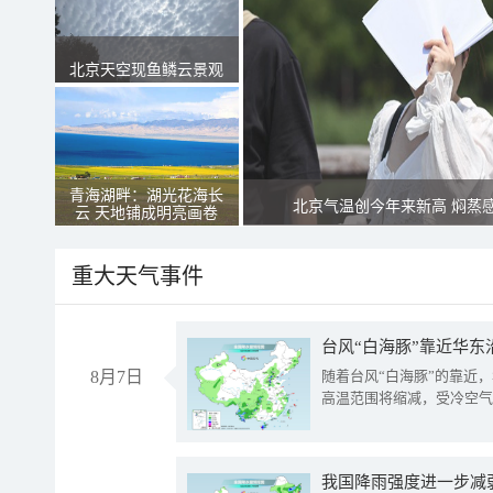
北京天空现鱼鳞云景观
青海湖畔：湖光花海长
北京气温创今年来新高 焖蒸
云 天地铺成明亮画卷
重大天气事件
台风“白海豚”靠近华东
8月7日
随着台风“白海豚”的靠近
高温范围将缩减，受冷空气