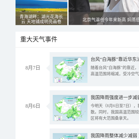
青海湖畔：湖光花海长
北京气温创今年来新高 焖蒸
云 天地铺成明亮画卷
重大天气事件
台风“白海豚”靠近华东
8月7日
随着台风“白海豚”的靠近
高温范围将缩减，受冷空气
8月6日
今明天（8月6日至7日）
散。同时，我国高温范围较
区将有大范围桑拿天。
我国降雨整体减少减弱