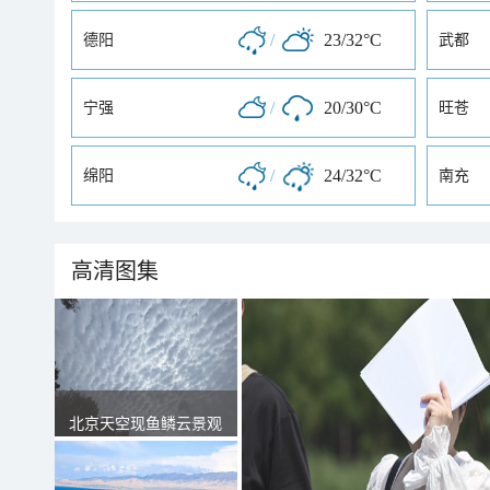
/
23/32°C
德阳
武都
/
20/30°C
宁强
旺苍
/
24/32°C
绵阳
南充
高清图集
北京天空现鱼鳞云景观