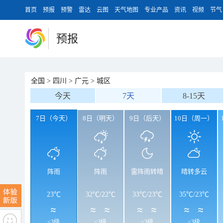
首页
预报
预警
雷达
云图
天气地图
专业产品
资讯
视频
节气
预报
全国
>
四川
>
广元
>
城区
今天
7天
8-15天
7日（今天）
8日（明天）
9日（后天）
10日（周一）
阵雨
阵雨
雷阵雨转晴
晴转多云
23℃
32℃
/
22℃
33℃
/
23℃
35℃
/
23℃
<3级
<3级
<3级
<3级