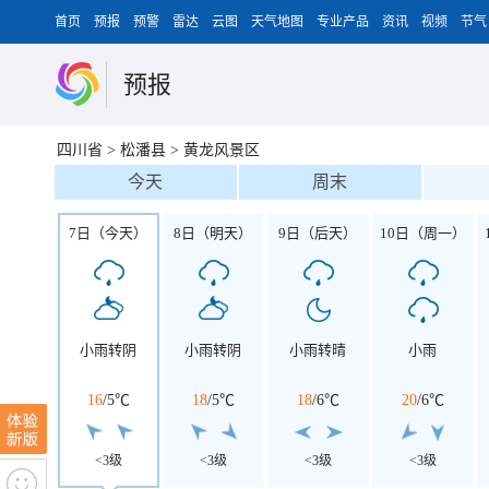
首页
预报
预警
雷达
云图
天气地图
专业产品
资讯
视频
节气
预报
四川省
>
松潘县
>
黄龙风景区
今天
周末
7日（今天）
8日（明天）
9日（后天）
10日（周一）
小雨转阴
小雨转阴
小雨转晴
小雨
16
/
5℃
18
/
5℃
18
/
6℃
20
/
6℃
<3级
<3级
<3级
<3级